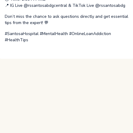
📍 IG Live @rssantosabdgcentral & TikTok Live @rssantosabdg
Don’t miss the chance to ask questions directly and get essential
tips from the expert! 💬
#SantosaHospital #MentalHealth #OnlineLoanAddiction
#HealthTips