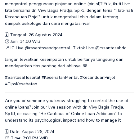
mengontrol penggunaan pinjaman online (pinjol)? Yuk, ikuti Live
kita bersama dr. Vivy Bagia Pradja, Sp.KJ, dengan tema "Hati-hati
Kecanduan Pinjol" untuk mengetahui lebih dalam tentang
dampak psikologis dan cara mengatasinya!
🗓️ Tanggal: 26 Agustus 2024
🕒 Jam: 14.00 WIB
📍 IG Live @rssantosabdgcentral Tiktok Live @rssantosabdg
Jangan lewatkan kesempatan untuk bertanya langsung dan
mendapatkan tips penting dari ahlinya! 💬
#SantosaHospital #KesehatanMental #KecanduanPinjol
#TipsKesehatan
Are you or someone you know struggling to control the use of
online loans? Join our live session with dr. Vivy Bagia Pradja,
Sp.KJ, discussing "Be Cautious of Online Loan Addiction" to
understand its psychological impact and how to manage it!
🗓️ Date: August 26, 2024
🕒 Time: 2:00 PM WIB